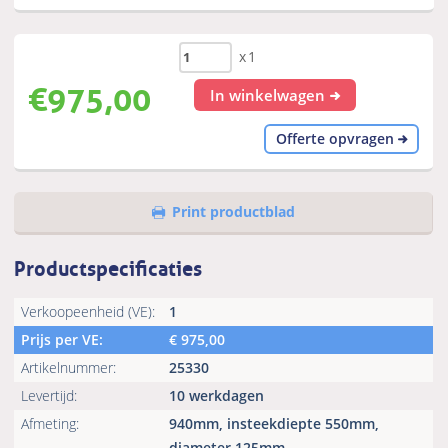
x1
€
975,00
In winkelwagen
Offerte opvragen
Print productblad
Productspecificaties
Verkoopeenheid (VE):
1
Prijs per VE:
€
975,00
Artikelnummer:
25330
Levertijd:
10 werkdagen
Afmeting:
940mm, insteekdiepte 550mm,
diameter 125mm