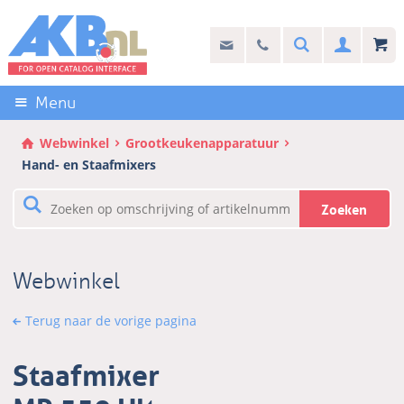
Sla
links
Search
info@akb.nl
030 69 50 814
Inlogg
over
Stel uw vraag
Direct
naar
Menu
de
inhoud
Webwinkel
Grootkeukenapparatuur
Direct
Hand- en Staafmixers
naar
het
Zoeken
hoofdmenu
Webwinkel
Terug naar de vorige pagina
Staafmixer