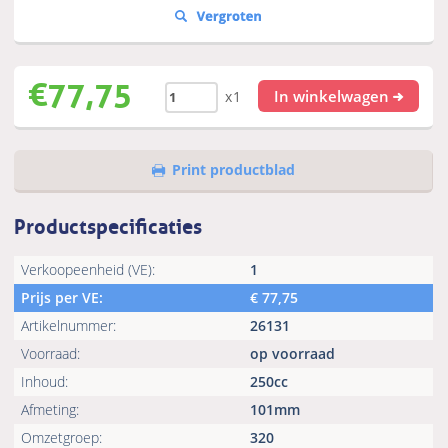
€
77,75
In winkelwagen
x1
Print productblad
Productspecificaties
Verkoopeenheid (VE):
1
Prijs per VE:
€
77,75
Artikelnummer:
26131
Voorraad:
op voorraad
Inhoud:
250cc
Afmeting:
101mm
Omzetgroep:
320