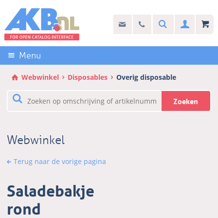
Sla
links
Search
info@akb.nl
030 69 50 814
Inlogg
over
Stel uw vraag
Direct
naar
Menu
de
inhoud
Webwinkel
Disposables
Overig disposable
Direct
naar
Zoeken
het
hoofdmenu
Webwinkel
Terug naar de vorige pagina
Saladebakje
rond