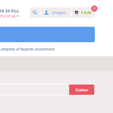
0
Search
69 50 814
Inloggen
€
0,00
 mij terug
Compleet of beperkt assortiment
Zoeken