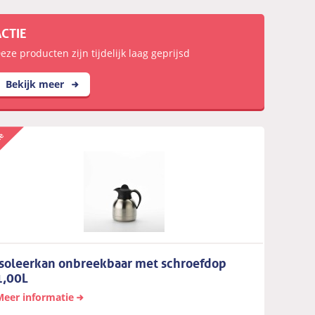
ACTIE
eze producten zijn tijdelijk laag geprijsd
Bekijk meer
Isoleerkan onbreekbaar met schroefdop
1,00L
Meer informatie