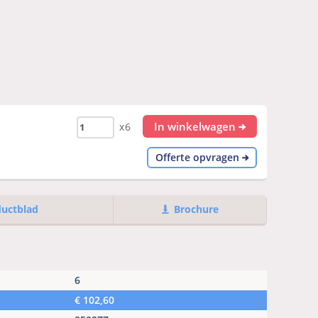
In winkelwagen
x6
Offerte opvragen
ductblad
Brochure
6
€
102,60