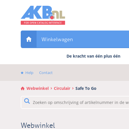
Sla
links
over
Direct
naar
de
Winkelwagen
inhoud
Direct
De kracht van één plus één
naar
het
hoofdmenu
Help
Contact
Webwinkel
Circulair
Safe To Go
Webwinkel