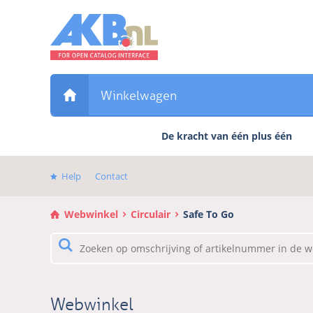
Sla
links
over
Direct
naar
de
Winkelwagen
inhoud
Direct
De kracht van één plus één
naar
het
hoofdmenu
Help
Contact
Webwinkel
Circulair
Safe To Go
Webwinkel