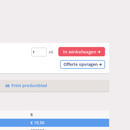
In winkelwagen
x6
Offerte opvragen
Print productblad
6
€
19,50