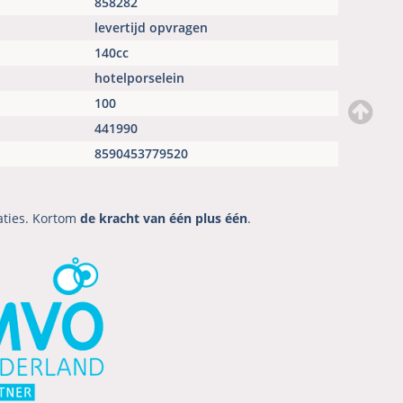
858282
levertijd opvragen
140cc
hotelporselein
100
441990
8590453779520
aties. Kortom
de kracht van één plus één
.