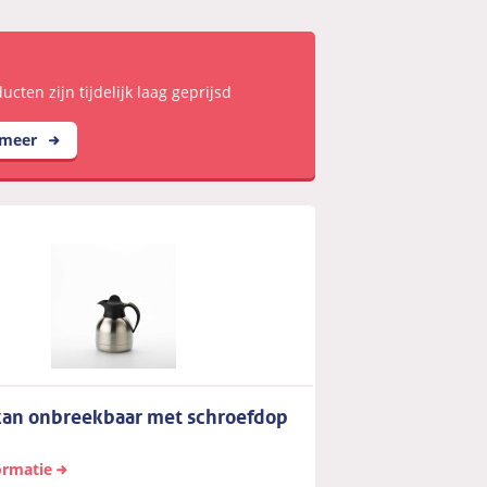
cten zijn tijdelijk laag geprijsd
 meer
kan onbreekbaar met schroefdop
ormatie