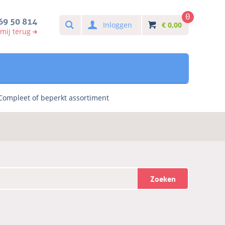
0
Search
69 50 814
Inloggen
€
0,00
 mij terug
Compleet of beperkt assortiment
Zoeken