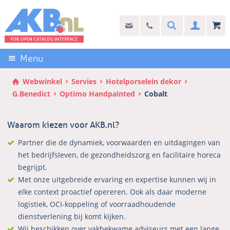
Sla
links
Search
info@akb.nl
030 69 50 814
Inlogg
over
Stel uw vraag
Direct
naar
Menu
de
inhoud
Webwinkel
Servies
Hotelporselein dekor
Direct
G.Benedict
Optimo Handpainted
Cobalt
naar
het
Waarom kiezen voor AKB.nl?
hoofdmenu
Partner die de dynamiek, voorwaarden en uitdagingen van
het bedrijfsleven, de gezondheidszorg en facilitaire horeca
begrijpt.
Met onze uitgebreide ervaring en expertise kunnen wij in
elke context proactief opereren. Ook als daar moderne
logistiek, OCI-koppeling of voorraadhoudende
dienstverlening bij komt kijken.
Wij beschikken over vakbekwame adviseurs met een lange