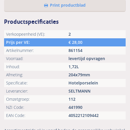
Print productblad
Productspecificaties
Verkoopeenheid (VE):
2
Prijs per VE:
€
28,00
Artikelnummer:
861154
Voorraad:
levertijd opvragen
Inhoud:
1,72L
Afmeting:
204x79mm
Specificatie:
Hotelporselein
Leverancier:
SELTMANN
Omzetgroep:
112
NZI Code:
441990
EAN Code:
4052212109442