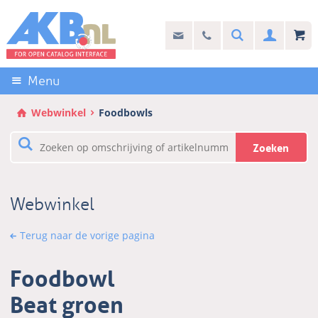
Sla
links
Search
info@akb.nl
030 69 50 814
Inlogg
over
Stel uw vraag
Direct
naar
Menu
de
inhoud
Webwinkel
Foodbowls
Direct
naar
Zoeken
het
hoofdmenu
Webwinkel
Terug naar de vorige pagina
Foodbowl
Beat groen