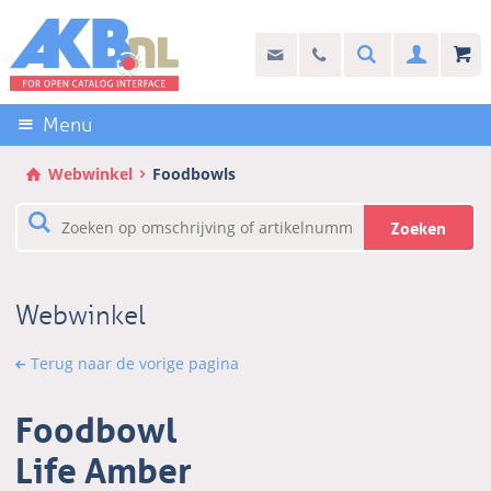
Sla
links
Search
info@akb.nl
030 69 50 814
Inlogg
over
Stel uw vraag
Direct
naar
Menu
de
inhoud
Webwinkel
Foodbowls
Direct
naar
Zoeken
het
hoofdmenu
Webwinkel
Terug naar de vorige pagina
Foodbowl
Life Amber