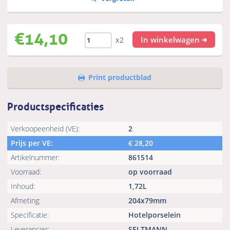
€
14,10
In winkelwagen
x2
Print productblad
Productspecificaties
Verkoopeenheid (VE):
2
Prijs per VE:
€
28,20
Artikelnummer:
861514
Voorraad:
op voorraad
Inhoud:
1,72L
Afmeting:
204x79mm
Specificatie:
Hotelporselein
Leverancier:
SELTMANN