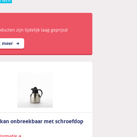
ducten zijn tijdelijk laag geprijsd
k meer
rkan onbreekbaar met schroefdop
formatie