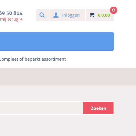
0
Search
69 50 814
Inloggen
€
0,00
 mij terug
Compleet of beperkt assortiment
Zoeken