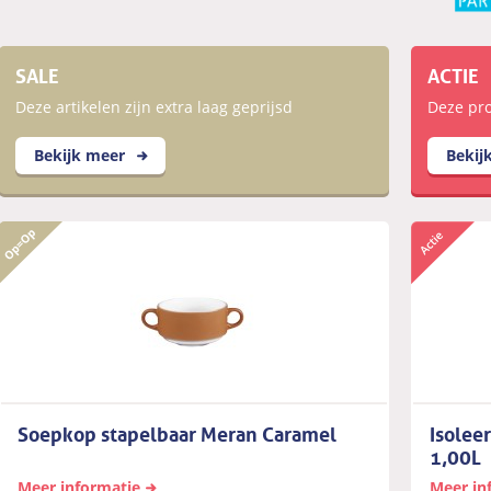
SALE
ACTIE
Deze artikelen zijn extra laag geprijsd
Deze pro
Bekijk meer
Bekij
Soepkop stapelbaar Meran Caramel
Isolee
1,00L
Meer informatie
Meer in