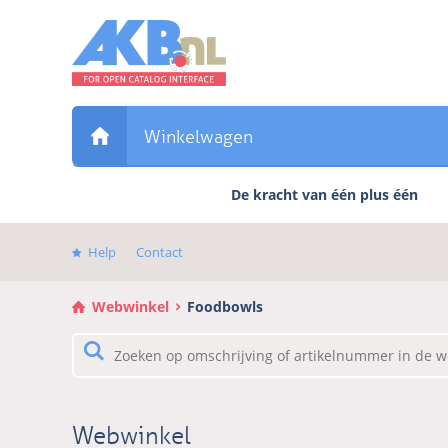
Sla
links
over
Direct
naar
de
Winkelwagen
inhoud
Direct
De kracht van één plus één
naar
het
hoofdmenu
Help
Contact
Webwinkel
Foodbowls
Webwinkel