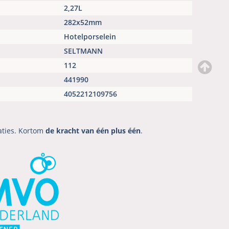
2,27L
282x52mm
Hotelporselein
SELTMANN
112
441990
4052212109756
aties. Kortom
de kracht van één plus één
.