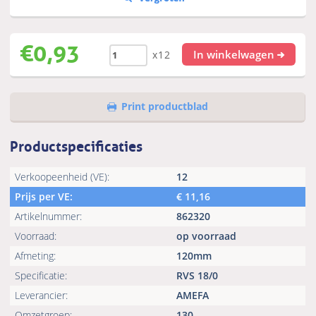
€
0,93
In winkelwagen
x12
Print productblad
Productspecificaties
Verkoopeenheid (VE):
12
Prijs per VE:
€
11,16
Artikelnummer:
862320
Voorraad:
op voorraad
Afmeting:
120mm
Specificatie:
RVS 18/0
Leverancier:
AMEFA
Omzetgroep:
130