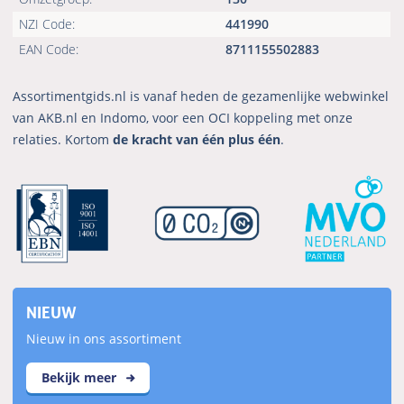
NZI Code:
441990
EAN Code:
8711155502883
Assortimentgids.nl is vanaf heden de gezamenlijke webwinkel
van AKB.nl en Indomo, voor een OCI koppeling met onze
relaties. Kortom
de kracht van één plus één
.
NIEUW
Nieuw in ons assortiment
Bekijk meer