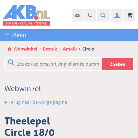
Sla
links
Search
info@akb.nl
030 69 50 814
Inlogg
over
Stel uw vraag
Direct
naar
Menu
de
inhoud
Webwinkel
Bestek
Amefa
Circle
Direct
naar
Zoeken
het
hoofdmenu
Webwinkel
Terug naar de vorige pagina
Theelepel
Circle 18/0