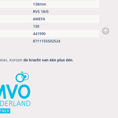
138mm
RVS 18/0
AMEFA
130
441990
8711155502524
aties. Kortom
de kracht van één plus één
.