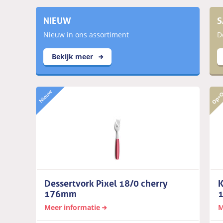
NIEUW
S
Nieuw in ons assortiment
D
Bekijk meer
Dessertvork Pixel 18/0 cherry
K
176mm
Meer informatie
M