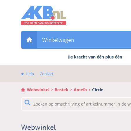
Sla
links
over
Direct
naar
de
Winkelwagen
inhoud
Direct
De kracht van één plus één
naar
het
hoofdmenu
Help
Contact
Webwinkel
Bestek
Amefa
Circle
Webwinkel