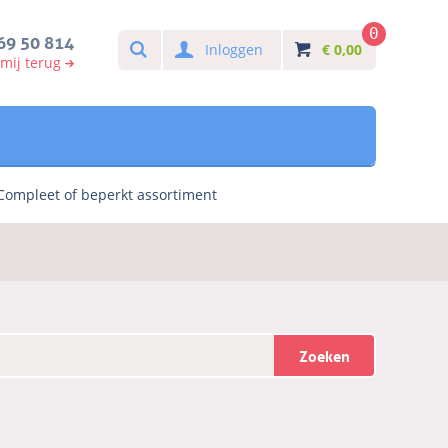
0
Search
69 50 814
Inloggen
€
0,00
 mij terug
Compleet of beperkt assortiment
Zoeken