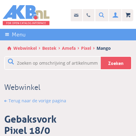
Sla
links
Search
info@akb.nl
030 69 50 814
Inlogg
over
Stel uw vraag
Direct
naar
Menu
de
inhoud
Webwinkel
Bestek
Amefa
Pixel
Mango
Direct
naar
Zoeken
het
hoofdmenu
Webwinkel
Terug naar de vorige pagina
Gebaksvork
Pixel 18/0