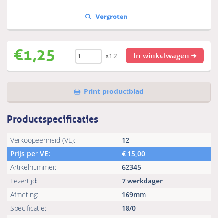
€
1,25
In winkelwagen
x12
Print productblad
Productspecificaties
Verkoopeenheid (VE):
12
Prijs per VE:
€
15,00
Artikelnummer:
62345
Levertijd:
7 werkdagen
Afmeting:
169mm
Specificatie:
18/0