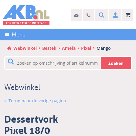
Sla
links
Search
info@akb.nl
030 69 50 814
Inlogg
over
Stel uw vraag
Direct
naar
Menu
de
inhoud
Webwinkel
Bestek
Amefa
Pixel
Mango
Direct
naar
Zoeken
het
hoofdmenu
Webwinkel
Terug naar de vorige pagina
Dessertvork
Pixel 18/0