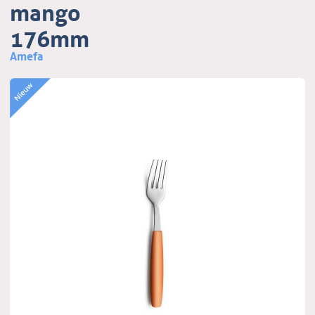
mango
176mm
Amefa