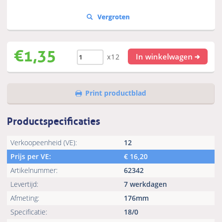
€
1,35
In winkelwagen
x12
Print productblad
Productspecificaties
Verkoopeenheid (VE):
12
Prijs per VE:
€
16,20
Artikelnummer:
62342
Levertijd:
7 werkdagen
Afmeting:
176mm
Specificatie:
18/0