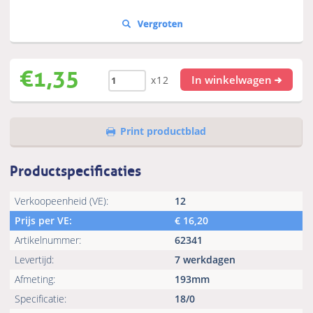
€
1,35
In winkelwagen
x12
Print productblad
Productspecificaties
Verkoopeenheid (VE):
12
Prijs per VE:
€
16,20
Artikelnummer:
62341
Levertijd:
7 werkdagen
Afmeting:
193mm
Specificatie:
18/0