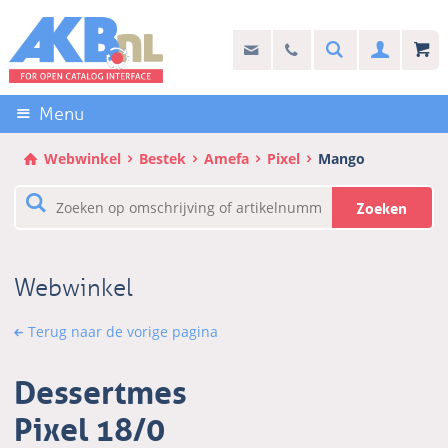
Sla
links
Search
info@akb.nl
030 69 50 814
Inlogg
over
Stel uw vraag
Direct
naar
Menu
de
inhoud
Webwinkel
Bestek
Amefa
Pixel
Mango
Direct
naar
Zoeken
het
hoofdmenu
Webwinkel
Terug naar de vorige pagina
Dessertmes
Pixel 18/0