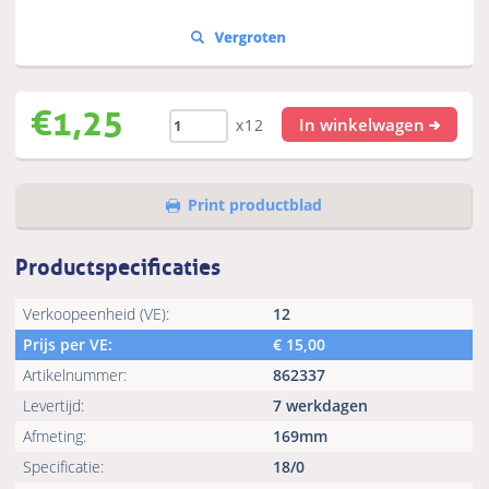
€
1,25
In winkelwagen
x12
Print productblad
Productspecificaties
Verkoopeenheid (VE):
12
Prijs per VE:
€
15,00
Artikelnummer:
862337
Levertijd:
7 werkdagen
Afmeting:
169mm
Specificatie:
18/0