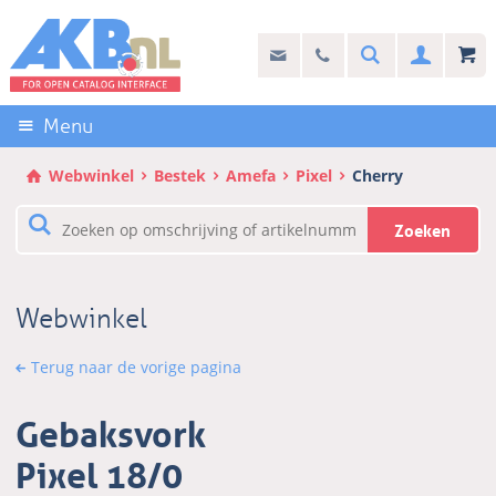
Sla
links
Search
info@akb.nl
030 69 50 814
Inlogg
over
Stel uw vraag
Direct
naar
Menu
de
inhoud
Webwinkel
Bestek
Amefa
Pixel
Cherry
Direct
naar
Zoeken
het
hoofdmenu
Webwinkel
Terug naar de vorige pagina
Gebaksvork
Pixel 18/0