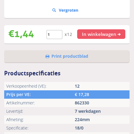
€
1,44
In winkelwagen
x12
Print productblad
Productspecificaties
Verkoopeenheid (VE):
12
Prijs per VE:
€
17,28
Artikelnummer:
862330
Levertijd:
7 werkdagen
Afmeting:
224mm
Specificatie:
18/0