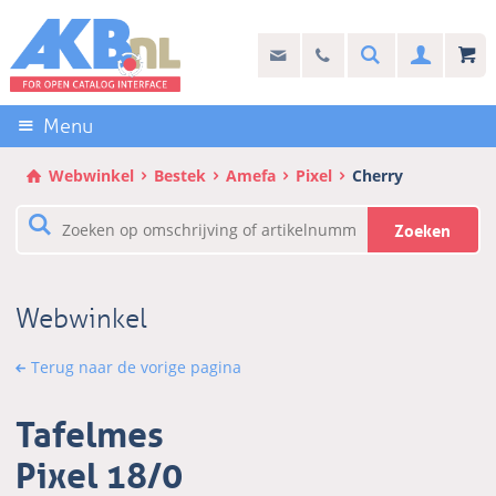
Sla
links
Search
info@akb.nl
030 69 50 814
Inlogg
over
Stel uw vraag
Direct
naar
Menu
de
inhoud
Webwinkel
Bestek
Amefa
Pixel
Cherry
Direct
naar
Zoeken
het
hoofdmenu
Webwinkel
Terug naar de vorige pagina
Tafelmes
Pixel 18/0