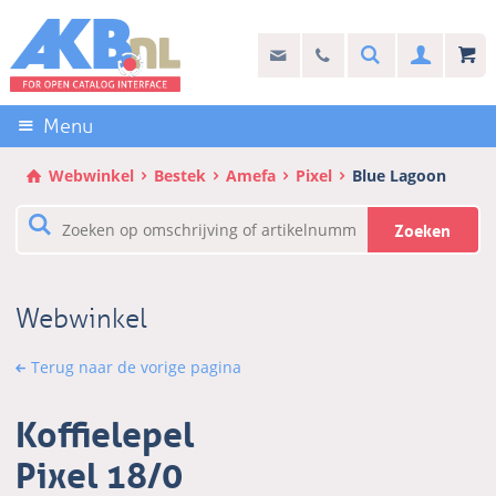
Sla
links
Search
info@akb.nl
030 69 50 814
Inlogg
over
Stel uw vraag
Direct
naar
Menu
de
inhoud
Webwinkel
Bestek
Amefa
Pixel
Blue Lagoon
Direct
naar
Zoeken
het
hoofdmenu
Webwinkel
Terug naar de vorige pagina
Koffielepel
Pixel 18/0