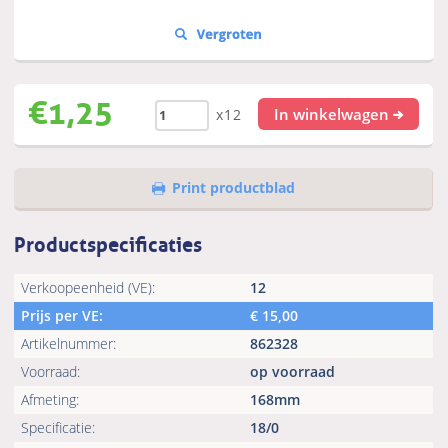
€
1,25
In winkelwagen
x12
Print productblad
Productspecificaties
Verkoopeenheid (VE):
12
Prijs per VE:
€
15,00
Artikelnummer:
862328
Voorraad:
op voorraad
Afmeting:
168mm
Specificatie:
18/0