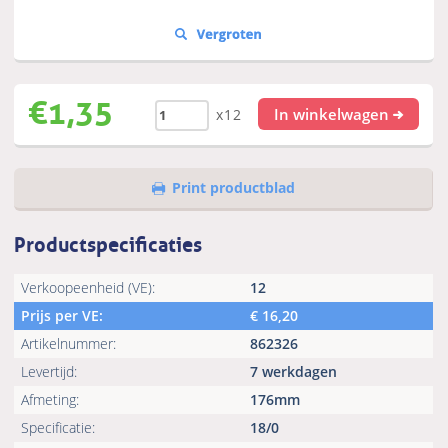
€
1,35
In winkelwagen
x12
Print productblad
Productspecificaties
Verkoopeenheid (VE):
12
Prijs per VE:
€
16,20
Artikelnummer:
862326
Levertijd:
7 werkdagen
Afmeting:
176mm
Specificatie:
18/0