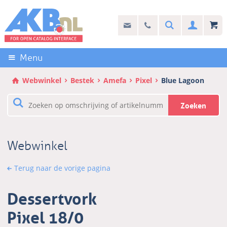
Sla
links
Search
info@akb.nl
030 69 50 814
Inlogg
over
Stel uw vraag
Direct
naar
Menu
de
inhoud
Webwinkel
Bestek
Amefa
Pixel
Blue Lagoon
Direct
naar
Zoeken
het
hoofdmenu
Webwinkel
Terug naar de vorige pagina
Dessertvork
Pixel 18/0