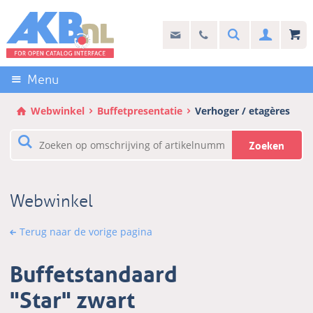
Sla
links
Search
info@akb.nl
030 69 50 814
Inlogg
over
Stel uw vraag
Direct
naar
Menu
de
inhoud
Webwinkel
Buffetpresentatie
Verhoger / etagères
Direct
naar
Zoeken
het
hoofdmenu
Webwinkel
Terug naar de vorige pagina
Buffetstandaard
"Star" zwart