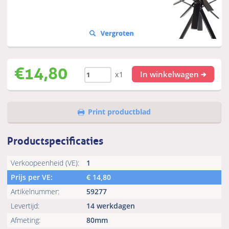
€
14,80
In winkelwagen
x1
Print productblad
Productspecificaties
Verkoopeenheid (VE):
1
Prijs per VE:
€
14,80
Artikelnummer:
59277
Levertijd:
14 werkdagen
Afmeting:
80mm