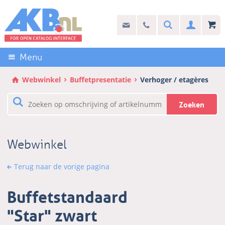
Sla
links
Search
info@akb.nl
030 69 50 814
Inlogg
over
Stel uw vraag
Direct
naar
Menu
de
inhoud
Webwinkel
Buffetpresentatie
Verhoger / etagères
Direct
naar
Zoeken
het
hoofdmenu
Webwinkel
Terug naar de vorige pagina
Buffetstandaard
"Star" zwart