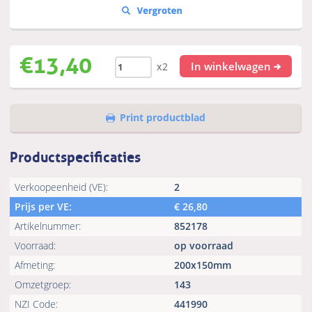
€
13,40
In winkelwagen
x2
Print productblad
Productspecificaties
Verkoopeenheid (VE):
2
Prijs per VE:
€
26,80
Artikelnummer:
852178
Voorraad:
op voorraad
Afmeting:
200x150mm
Omzetgroep:
143
NZI Code:
441990