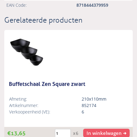
EAN Code:
8718444379959
Gerelateerde producten
Buffetschaal Zen Square zwart
Afmeting:
210x110mm
Artikelnummer:
852174
Verkoopeenheid (VE):
6
€
13,65
In winkelwagen
x6