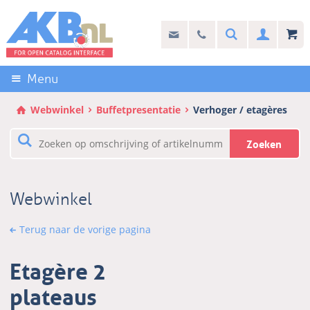
Sla
links
Search
info@akb.nl
030 69 50 814
Inlogg
over
Stel uw vraag
Direct
naar
Menu
de
inhoud
Webwinkel
Buffetpresentatie
Verhoger / etagères
Direct
naar
Zoeken
het
hoofdmenu
Webwinkel
Terug naar de vorige pagina
Etagère 2
plateaus