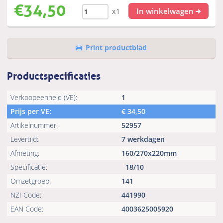
€
34,50
In winkelwagen
x1
Print productblad
Productspecificaties
Verkoopeenheid (VE):
1
Prijs per VE:
€
34,50
Artikelnummer:
52957
Levertijd:
7 werkdagen
Afmeting:
160/270x220mm
Specificatie:
18/10
Omzetgroep:
141
NZI Code:
441990
EAN Code:
4003625005920