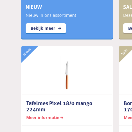
NIEUW
SAL
Nieuw in ons assortiment
Deze
Bekijk meer
B
Tafelmes Pixel 18/0 mango
Bor
224mm
17
Meer informatie
Mee