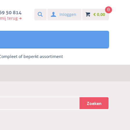
0
Search
69 50 814
Inloggen
€
0,00
 mij terug
Compleet of beperkt assortiment
Zoeken