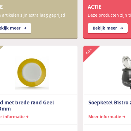
E
ACTIE
 artikelen zijn extra laag geprijsd
Deze producten zijn ti
ekijk meer
Bekijk meer
d met brede rand Geel
Soepketel Bistro
0mm
r informatie
Meer informatie