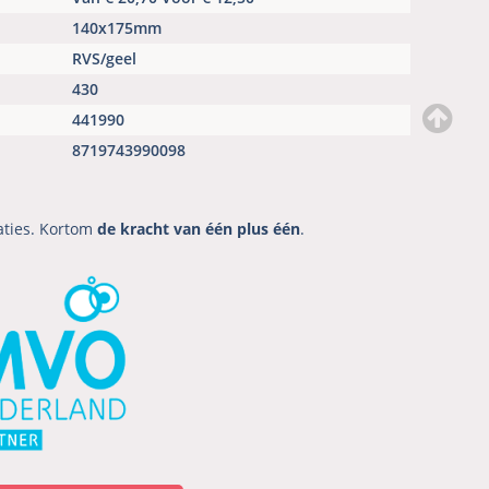
140x175mm
RVS/geel
430
441990
8719743990098
aties. Kortom
de kracht van één plus één
.