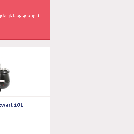
jdelijk laag geprijsd
 zwart 10L