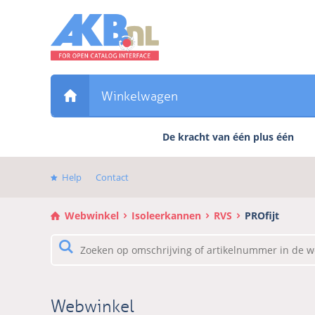
Sla
links
over
Direct
naar
de
Winkelwagen
inhoud
Direct
De kracht van één plus één
naar
het
hoofdmenu
Help
Contact
Webwinkel
Isoleerkannen
RVS
PROfijt
Webwinkel