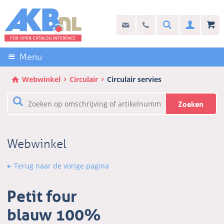
Sla
links
Search
info@akb.nl
030 69 50 814
Inlogg
over
Stel uw vraag
Direct
naar
Menu
de
inhoud
Webwinkel
Circulair
Circulair servies
Direct
naar
Zoeken
het
hoofdmenu
Webwinkel
Terug naar de vorige pagina
Petit four
blauw 100%