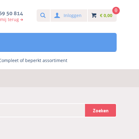
0
Search
69 50 814
Inloggen
€
0,00
 mij terug
Compleet of beperkt assortiment
Zoeken