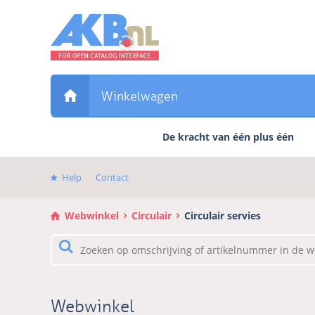
Sla
links
over
Direct
naar
de
Winkelwagen
inhoud
Direct
De kracht van één plus één
naar
het
hoofdmenu
Help
Contact
Webwinkel
Circulair
Circulair servies
Webwinkel