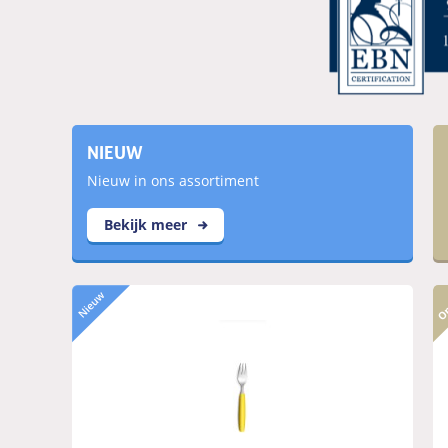
NIEUW
Nieuw in ons assortiment
Bekijk meer