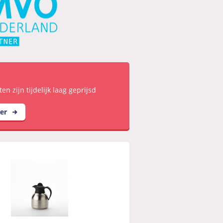
n zijn tijdelijk laag geprijsd
eer