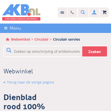
Sla
links
Search
info@akb.nl
030 69 50 814
Inlogg
over
Stel uw vraag
Direct
naar
Menu
de
inhoud
Webwinkel
Circulair
Circulair servies
Direct
naar
Zoeken
het
hoofdmenu
Webwinkel
Terug naar de vorige pagina
Dienblad
rood 100%