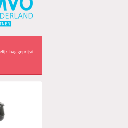
elijk laag geprijsd