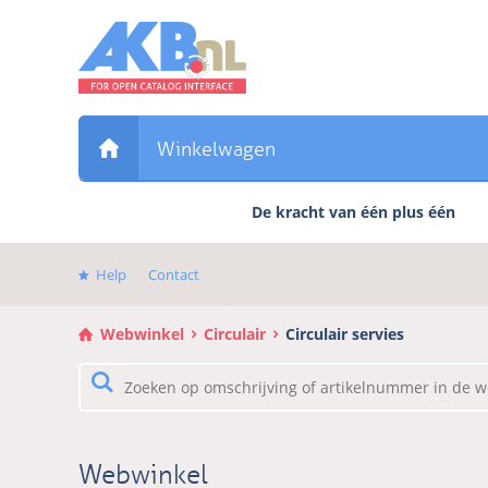
Sla
links
over
Direct
naar
de
Winkelwagen
inhoud
Direct
De kracht van één plus één
naar
het
hoofdmenu
Help
Contact
Webwinkel
Circulair
Circulair servies
Webwinkel