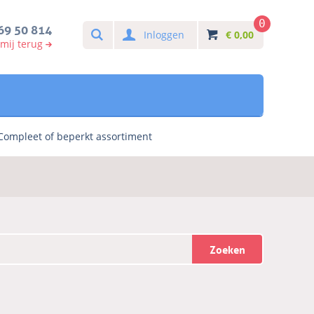
0
Search
69 50 814
Inloggen
€
0,00
 mij terug
Compleet of beperkt assortiment
Zoeken