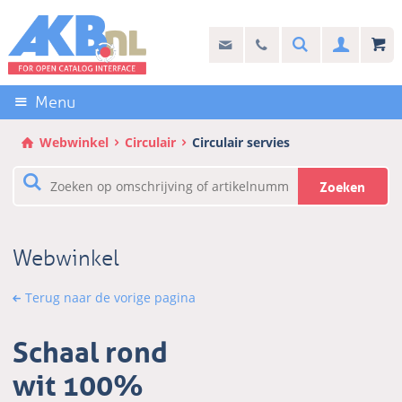
Sla
links
Search
info@akb.nl
030 69 50 814
Inlogg
over
Stel uw vraag
Direct
naar
Menu
de
inhoud
Webwinkel
Circulair
Circulair servies
Direct
naar
Zoeken
het
hoofdmenu
Webwinkel
Terug naar de vorige pagina
Schaal rond
wit 100%