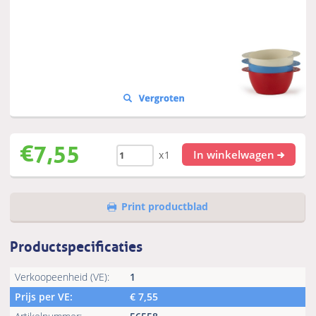
€
7,55
In winkelwagen
x1
Print productblad
Productspecificaties
Verkoopeenheid (VE):
1
Prijs per VE:
€
7,55