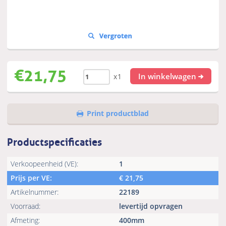
€
21,75
In winkelwagen
x1
Print productblad
Productspecificaties
Verkoopeenheid (VE):
1
Prijs per VE:
€
21,75
Artikelnummer:
22189
Voorraad:
levertijd opvragen
Afmeting:
400mm