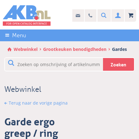
Sla
links
Search
info@akb.nl
030 69 50 814
Inlogg
over
Stel uw vraag
Direct
naar
Menu
de
inhoud
Webwinkel
Grootkeuken benodigdheden
Gardes
Direct
naar
Zoeken
het
hoofdmenu
Webwinkel
Terug naar de vorige pagina
Garde ergo
greep / ring