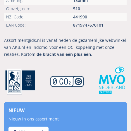
Afmeting:
150mm
Omzetgroep:
510
NZI Code:
441990
EAN Code:
8719747670101
Assortimentgids.nl is vanaf heden de gezamenlijke webwinkel
van AKB.nl en Indomo, voor een OCI koppeling met onze
relaties. Kortom
de kracht van één plus één
.
NIEUW
Nieuw in ons assortiment