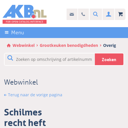
Sla
links
Search
info@akb.nl
030 69 50 814
Inlogg
over
Stel uw vraag
Direct
naar
Menu
de
inhoud
Webwinkel
Grootkeuken benodigdheden
Overig
Direct
naar
Zoeken
het
hoofdmenu
Webwinkel
Terug naar de vorige pagina
Schilmes
recht heft