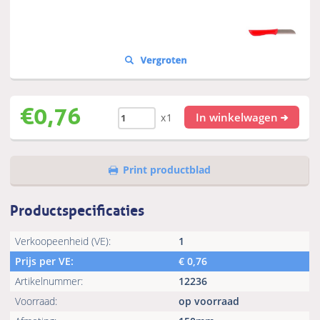
€
0,76
In winkelwagen
x1
Print productblad
Productspecificaties
Verkoopeenheid (VE):
1
Prijs per VE:
€
0,76
Artikelnummer:
12236
Voorraad:
op voorraad