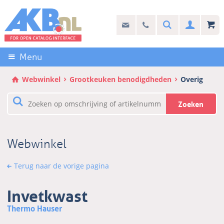
Sla
links
Search
info@akb.nl
030 69 50 814
Inlogg
over
Stel uw vraag
Direct
naar
Menu
de
inhoud
Webwinkel
Grootkeuken benodigdheden
Overig
Direct
naar
Zoeken
het
hoofdmenu
Webwinkel
Terug naar de vorige pagina
Invetkwast
Thermo Hauser