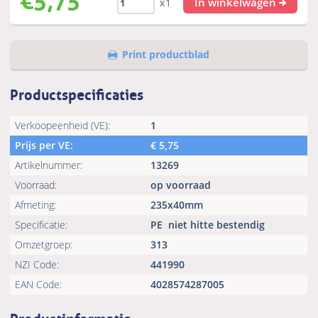
In winkelwagen
x1
Print productblad
Productspecificaties
Verkoopeenheid (VE):
1
Prijs per VE:
€
5,75
Artikelnummer:
13269
Voorraad:
op voorraad
Afmeting:
235x40mm
Specificatie:
PE
niet hitte bestendig
Omzetgroep:
313
NZI Code:
441990
EAN Code:
4028574287005
Productinformatie