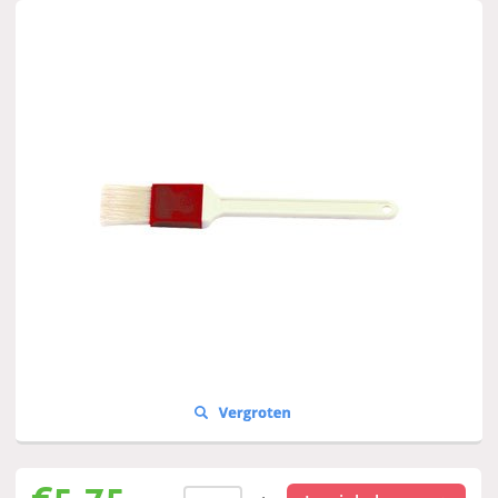
€
5,75