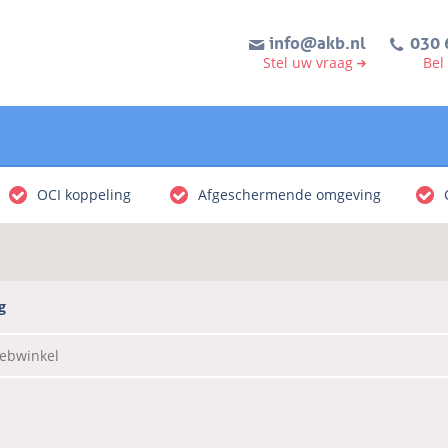
info@akb.nl
030 
Stel uw vraag
Bel
OCI koppeling
Afgeschermende omgeving
g