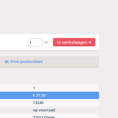
In winkelwagen
x1
Print productblad
1
€
37,50
13240
op voorraad
320x110mm