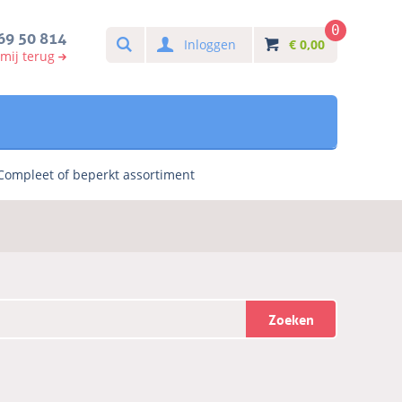
0
Search
69 50 814
Inloggen
€
0,00
 mij terug
Compleet of beperkt assortiment
Zoeken