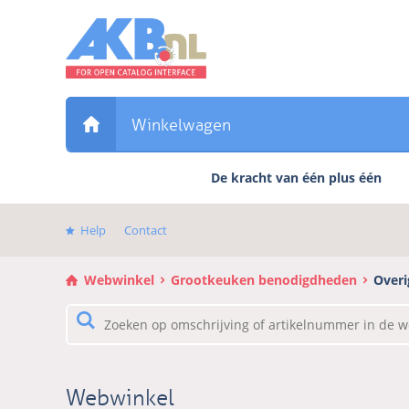
Sla
links
over
Direct
naar
de
Winkelwagen
inhoud
Direct
De kracht van één plus één
naar
het
hoofdmenu
Help
Contact
Webwinkel
Grootkeuken benodigdheden
Overi
Webwinkel