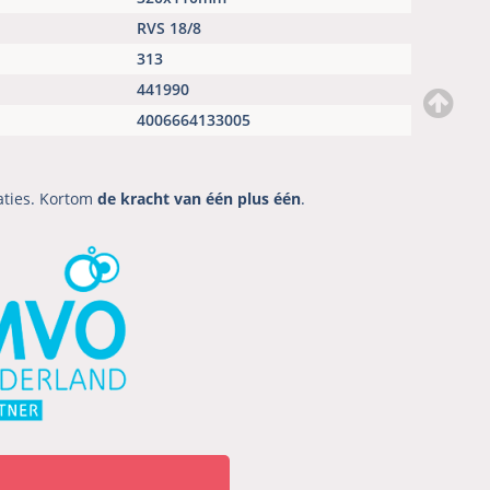
RVS 18/8
313
441990
4006664133005
aties. Kortom
de kracht van één plus één
.