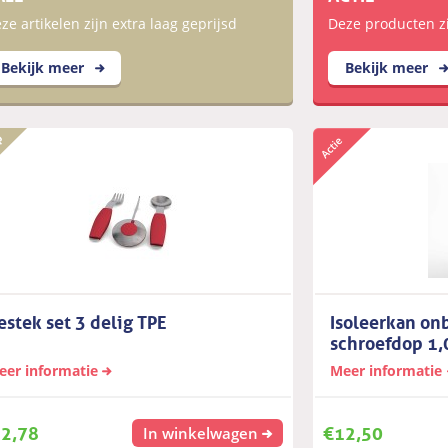
ze artikelen zijn extra laag geprijsd
Deze producten zij
Bekijk meer
Bekijk meer
estek set 3 delig TPE
Isoleerkan on
schroefdop 1,
eer informatie
Meer informatie
2,78
€
12,50
In winkelwagen