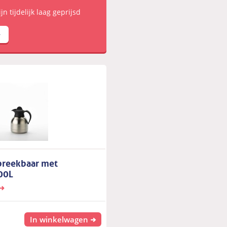
n tijdelijk laag geprijsd
breekbaar met
00L
In winkelwagen