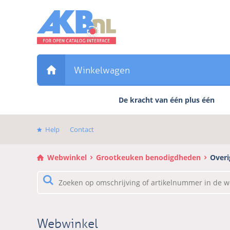
Sla
links
over
Direct
naar
de
Winkelwagen
inhoud
Direct
De kracht van één plus één
naar
het
hoofdmenu
Help
Contact
Webwinkel
Grootkeuken benodigdheden
Overi
Webwinkel