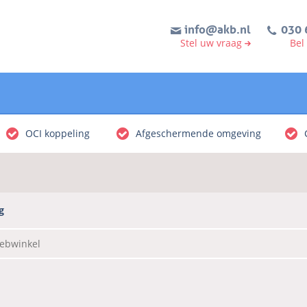
info@akb.nl
030 
Stel uw vraag
Bel
OCI koppeling
Afgeschermende omgeving
g