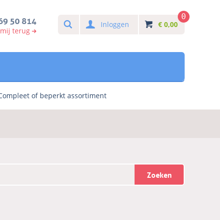
0
Search
69 50 814
Inloggen
€
0,00
 mij terug
Compleet of beperkt assortiment
Zoeken