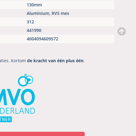
130mm
Aluminium, RVS mes
312
441990
4004094609572
aties. Kortom
de kracht van één plus één
.