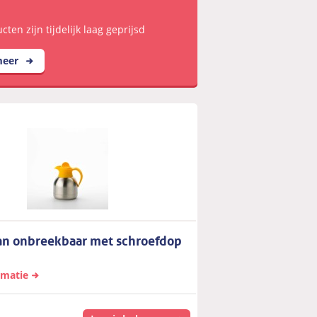
ten zijn tijdelijk laag geprijsd
meer
an onbreekbaar met schroefdop
rmatie