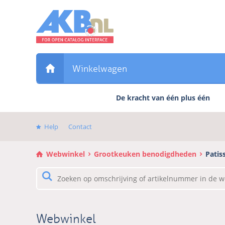
Sla
links
over
Direct
naar
de
Winkelwagen
inhoud
Direct
De kracht van één plus één
naar
het
hoofdmenu
Help
Contact
Webwinkel
Grootkeuken benodigdheden
Patis
Webwinkel