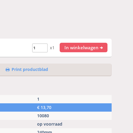
In winkelwagen
x1
Print productblad
1
€
13,70
10080
op voorraad
240mm