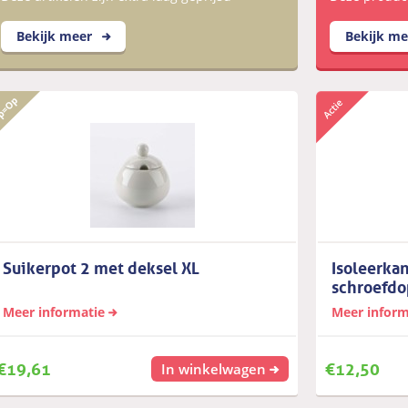
Bekijk meer
Bekijk m
Suikerpot 2 met deksel XL
Isoleerka
schroefdo
Meer informatie
Meer inform
€
19,61
€
12,50
In winkelwagen