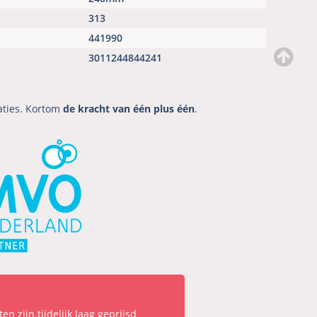
313
441990
3011244844241
aties. Kortom
de kracht van één plus één
.
n zijn tijdelijk laag geprijsd