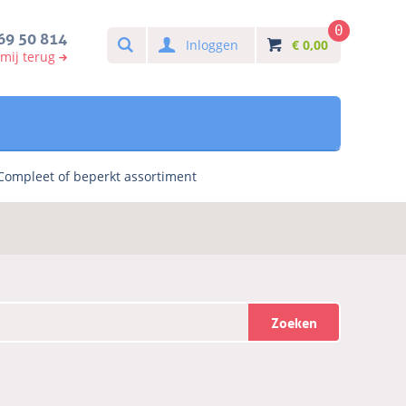
0
Search
69 50 814
Inloggen
€
0,00
 mij terug
Compleet of beperkt assortiment
Zoeken