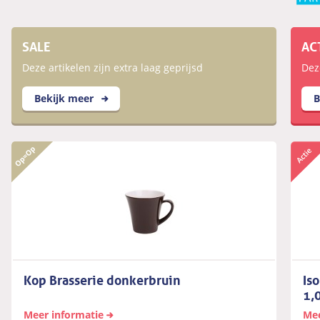
SALE
AC
Deze artikelen zijn extra laag geprijsd
Dez
Bekijk meer
B
Kop Brasserie donkerbruin
Is
1,
Meer informatie
Mee