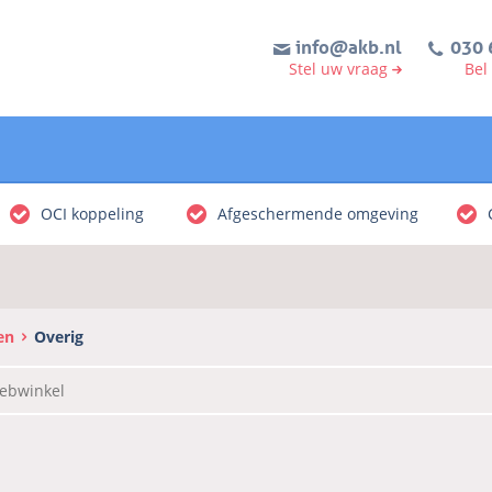
info@akb.nl
030 
Stel uw vraag
Bel
OCI koppeling
Afgeschermende omgeving
en
Overig