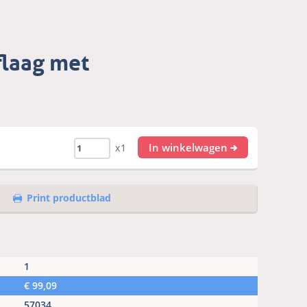
flaag met
In winkelwagen
x1
Print productblad
1
€
99,09
57034