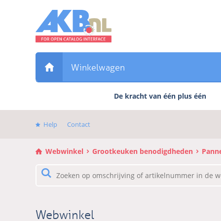
Sla
links
over
Direct
naar
de
Winkelwagen
inhoud
Direct
De kracht van één plus één
naar
het
hoofdmenu
Help
Contact
Webwinkel
Grootkeuken benodigdheden
Pann
Webwinkel