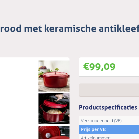
rood met keramische antiklee
€
99,09
Productspecificaties
Verkoopeenheid (VE):
Prijs per VE:
Artikelnummer: