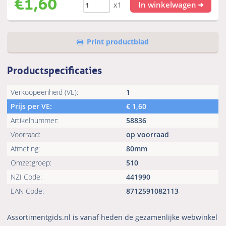
€
1,60
In winkelwagen
x1
Print productblad
Productspecificaties
Verkoopeenheid (VE):
1
Prijs per VE:
€
1,60
Artikelnummer:
58836
Voorraad:
op voorraad
Afmeting:
80mm
Omzetgroep:
510
NZI Code:
441990
EAN Code:
8712591082113
Assortimentgids.nl is vanaf heden de gezamenlijke webwinkel