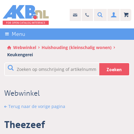
Sla
links
Search
info@akb.nl
030 69 50 814
Inlogg
over
Stel uw vraag
Direct
naar
Menu
de
inhoud
Webwinkel
Huishouding (kleinschalig wonen)
Direct
Keukengerei
naar
het
Zoeken
hoofdmenu
Webwinkel
Terug naar de vorige pagina
Theezeef