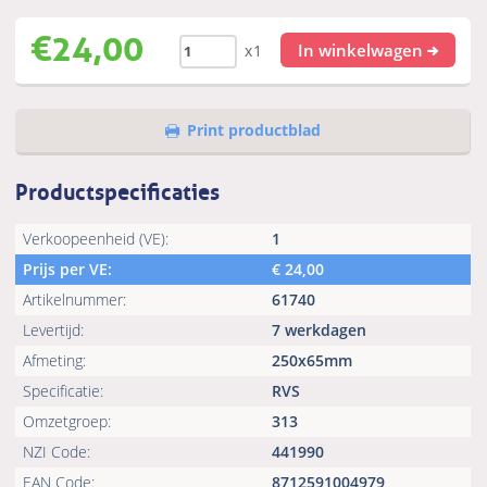
€
24,00
In winkelwagen
x1
Print productblad
Productspecificaties
Verkoopeenheid (VE):
1
Prijs per VE:
€
24,00
Artikelnummer:
61740
Levertijd:
7 werkdagen
Afmeting:
250x65mm
Specificatie:
RVS
Omzetgroep:
313
NZI Code:
441990
EAN Code:
8712591004979