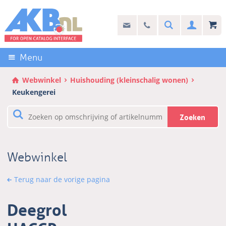
Sla
links
Search
info@akb.nl
030 69 50 814
Inlogg
over
Stel uw vraag
Direct
naar
Menu
de
inhoud
Webwinkel
Huishouding (kleinschalig wonen)
Direct
Keukengerei
naar
het
Zoeken
hoofdmenu
Webwinkel
Terug naar de vorige pagina
Deegrol