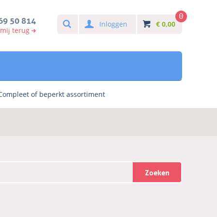
0
Search
69 50 814
Inloggen
€
0,00
 mij terug
Compleet of beperkt assortiment
Zoeken