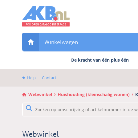
Sla
links
over
Direct
naar
de
Winkelwagen
inhoud
Direct
De kracht van één plus één
naar
het
hoofdmenu
Help
Contact
Webwinkel
Huishouding (kleinschalig wonen)
K
Webwinkel