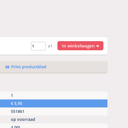
In winkelwagen
x1
Print productblad
1
€
5,95
551861
op voorraad
4,00L