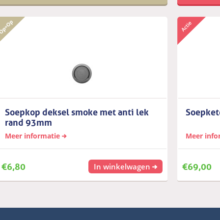
Soepkop deksel smoke met anti lek
Soepkete
rand 93mm
Meer informatie
Meer info
€
6,80
€
69,00
In winkelwagen