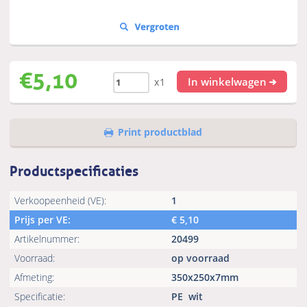
€
5,10
In winkelwagen
x1
Print productblad
Productspecificaties
Verkoopeenheid (VE):
1
Prijs per VE:
€
5,10
Artikelnummer:
20499
Voorraad:
op voorraad
Afmeting:
350x250x7mm
Specificatie:
PE
wit