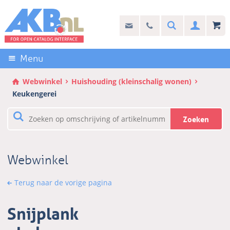
Sla
links
Search
info@akb.nl
030 69 50 814
Inlogg
over
Stel uw vraag
Direct
naar
Menu
de
inhoud
Webwinkel
Huishouding (kleinschalig wonen)
Direct
Keukengerei
naar
het
Zoeken
hoofdmenu
Webwinkel
Terug naar de vorige pagina
Snijplank