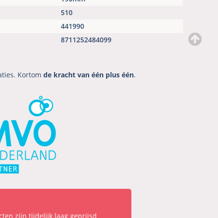
510
441990
8711252484099
aties. Kortom
de kracht van één plus één
.
en zijn tijdelijk laag geprijsd