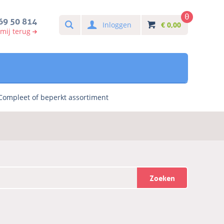
0
Search
69 50 814
Inloggen
€
0,00
 mij terug
Compleet of beperkt assortiment
Zoeken