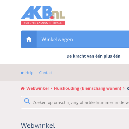
Sla
links
over
Direct
naar
de
Winkelwagen
inhoud
Direct
De kracht van één plus één
naar
het
hoofdmenu
Help
Contact
Webwinkel
Huishouding (kleinschalig wonen)
K
Webwinkel