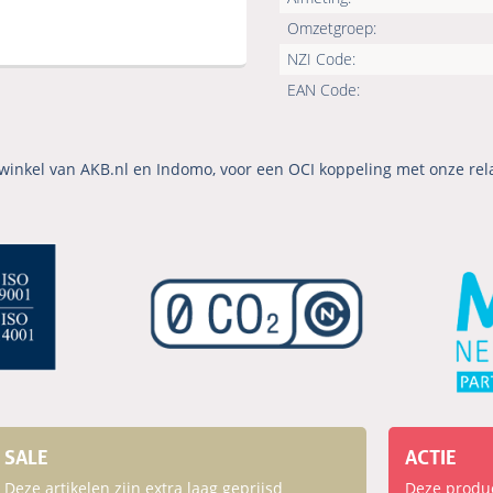
Omzetgroep:
NZI Code:
EAN Code:
winkel van AKB.nl en Indomo, voor een OCI koppeling met onze rel
SALE
ACTIE
Deze artikelen zijn extra laag geprijsd
Deze product