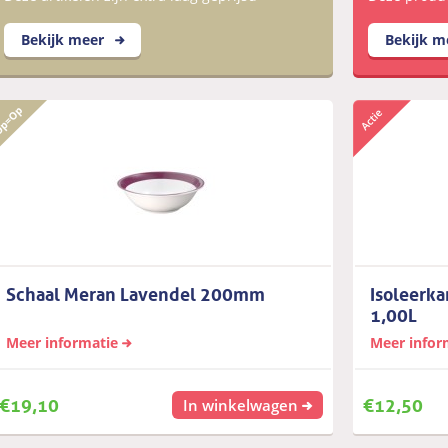
Bekijk meer
Bekijk 
Schaal Meran Lavendel 200mm
Isoleerk
1,00L
Meer informatie
Meer infor
€
19,10
€
12,50
In winkelwagen