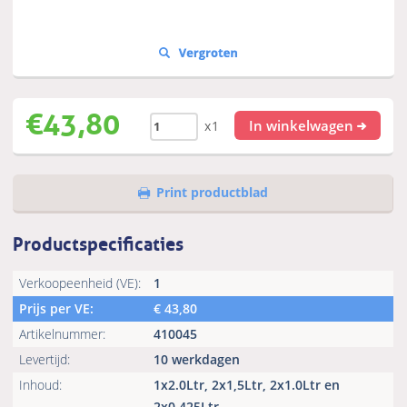
€
43,80
In winkelwagen
x1
Print productblad
Productspecificaties
Verkoopeenheid (VE):
1
Prijs per VE:
€
43,80
Artikelnummer:
410045
Levertijd:
10 werkdagen
Inhoud:
1x2.0Ltr, 2x1,5Ltr, 2x1.0Ltr en
2x0.425Ltr