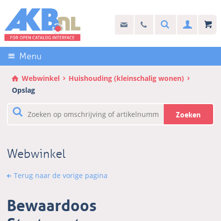
Sla
links
Search
info@akb.nl
030 69 50 814
Inlogg
over
Stel uw vraag
Direct
naar
Menu
de
inhoud
Webwinkel
Huishouding (kleinschalig wonen)
Direct
Opslag
naar
het
Zoeken
hoofdmenu
Webwinkel
Terug naar de vorige pagina
Bewaardoos