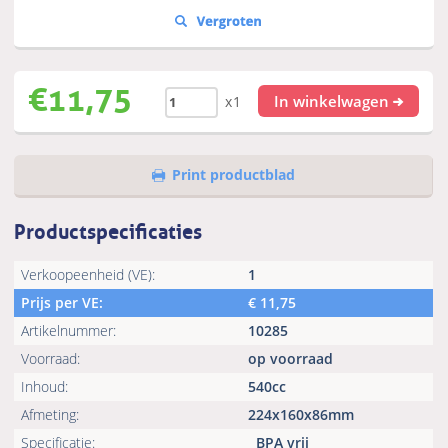
€
11,75
In winkelwagen
x1
Print productblad
Productspecificaties
Verkoopeenheid (VE):
1
Prijs per VE:
€
11,75
Artikelnummer:
10285
Voorraad:
op voorraad
Inhoud:
540cc
Afmeting:
224x160x86mm
Specificatie:
BPA vrij