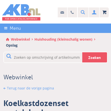
Sla
links
Search
info@akb.nl
030 69 50 814
Inlogg
over
Stel uw vraag
Direct
naar
Menu
de
inhoud
Webwinkel
Huishouding (kleinschalig wonen)
Direct
Opslag
naar
het
Zoeken
hoofdmenu
Webwinkel
Terug naar de vorige pagina
Koelkastdozenset