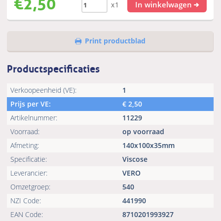
€
2,50
In winkelwagen
x1
Print productblad
Productspecificaties
Verkoopeenheid (VE):
1
Prijs per VE:
€
2,50
Artikelnummer:
11229
Voorraad:
op voorraad
Afmeting:
140x100x35mm
Specificatie:
Viscose
Leverancier:
VERO
Omzetgroep:
540
NZI Code:
441990
EAN Code:
8710201993927