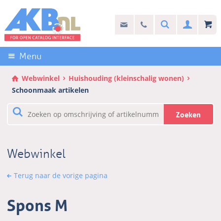
Sla
links
Search
info@akb.nl
030 69 50 814
Inlogg
over
Stel uw vraag
Direct
naar
Menu
de
inhoud
Webwinkel
Huishouding (kleinschalig wonen)
Direct
Schoonmaak artikelen
naar
het
Zoeken
hoofdmenu
Webwinkel
Terug naar de vorige pagina
Spons M