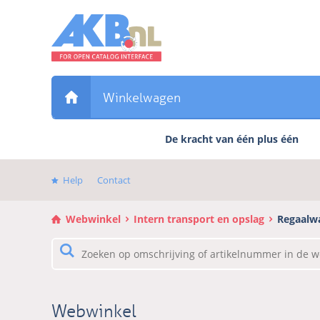
Sla
links
over
Direct
naar
de
Winkelwagen
inhoud
Direct
De kracht van één plus één
naar
het
hoofdmenu
Help
Contact
Webwinkel
Intern transport en opslag
Regaalw
Webwinkel