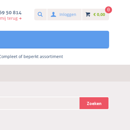
0
Search
69 50 814
Inloggen
€
0,00
 mij terug
Compleet of beperkt assortiment
Zoeken