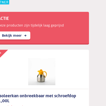
ACTIE
eze producten zijn tijdelijk laag geprijsd
Bekijk meer
Isoleerkan onbreekbaar met schroefdop
1,00L