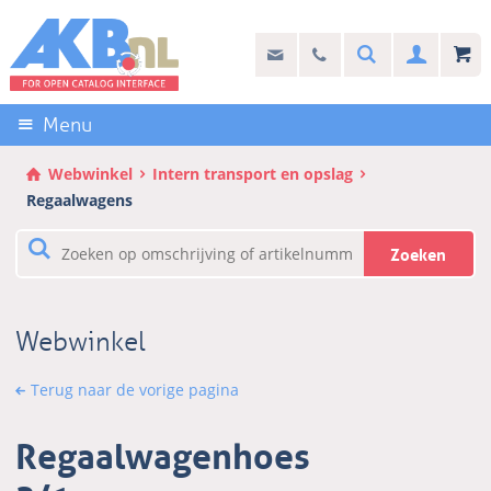
Sla
links
Search
info@akb.nl
030 69 50 814
Inlogg
over
Stel uw vraag
Direct
naar
Menu
de
inhoud
Webwinkel
Intern transport en opslag
Direct
Regaalwagens
naar
het
Zoeken
hoofdmenu
Webwinkel
Terug naar de vorige pagina
Regaalwagenhoes