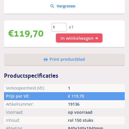
x1
€
119,70
In winkelwagen
Print productblad
Productspecificaties
Verkoopeenheid (VE):
1
Prijs per VE:
€
119,70
Artikelnummer:
19136
Voorraad:
op voorraad
Inhoud:
rol 150 stuks
Afmeting:
840x340x1940mm