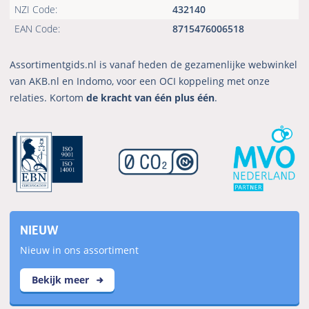
NZI Code:
432140
EAN Code:
8715476006518
Assortimentgids.nl is vanaf heden de gezamenlijke webwinkel
van AKB.nl en Indomo, voor een OCI koppeling met onze
relaties. Kortom
de kracht van één plus één
.
NIEUW
Nieuw in ons assortiment
Bekijk meer