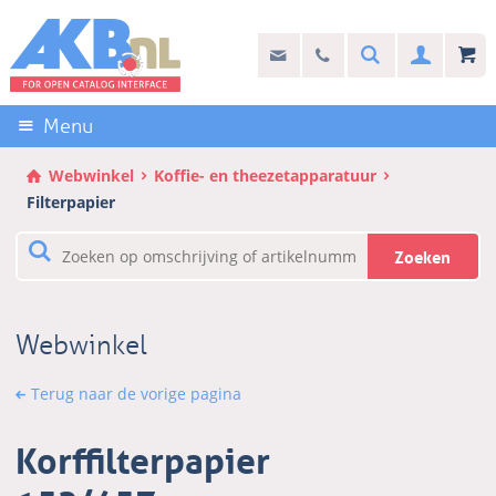
Sla
links
Search
info@akb.nl
030 69 50 814
Inlogg
over
Stel uw vraag
Direct
naar
Menu
de
inhoud
Webwinkel
Koffie- en theezetapparatuur
Direct
Filterpapier
naar
het
Zoeken
hoofdmenu
Webwinkel
Terug naar de vorige pagina
Korffilterpapier