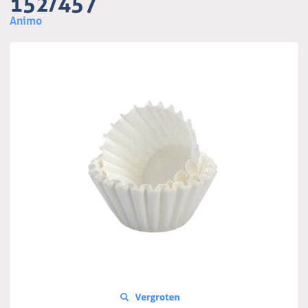
152/457
Animo