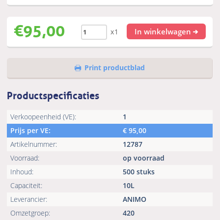
€
95,00
In winkelwagen
x1
Print productblad
Productspecificaties
Verkoopeenheid (VE):
1
Prijs per VE:
€
95,00
Artikelnummer:
12787
Voorraad:
op voorraad
Inhoud:
500 stuks
Capaciteit:
10L
Leverancier:
ANIMO
Omzetgroep:
420