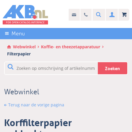
Sla
links
Search
info@akb.nl
030 69 50 814
Inlogg
over
Stel uw vraag
Direct
naar
Menu
de
inhoud
Webwinkel
Koffie- en theezetapparatuur
Direct
Filterpapier
naar
het
Zoeken
hoofdmenu
Webwinkel
Terug naar de vorige pagina
Korffilterpapier