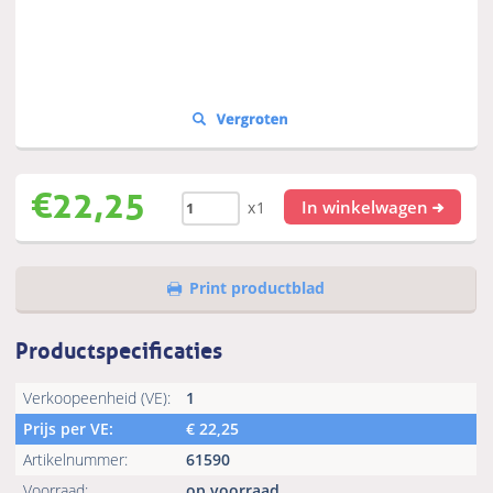
€
22,25
In winkelwagen
x1
Print productblad
Productspecificaties
Verkoopeenheid (VE):
1
Prijs per VE:
€
22,25
Artikelnummer:
61590
Voorraad:
op voorraad