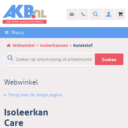
Sla
links
Search
info@akb.nl
030 69 50 814
Inlogg
over
Stel uw vraag
Direct
naar
Menu
de
inhoud
Webwinkel
Isoleerkannen
Kunststof
Direct
naar
Zoeken
het
hoofdmenu
Webwinkel
Terug naar de vorige pagina
Isoleerkan
Care