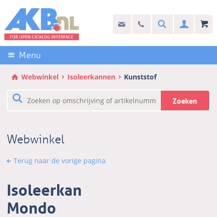
Sla
links
Search
info@akb.nl
030 69 50 814
Inlogg
over
Stel uw vraag
Direct
naar
Menu
de
inhoud
Webwinkel
Isoleerkannen
Kunststof
Direct
naar
Zoeken
het
hoofdmenu
Webwinkel
Terug naar de vorige pagina
Isoleerkan
Mondo