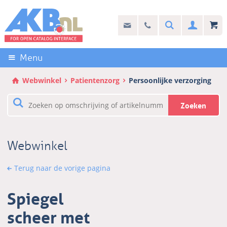
Sla
links
Search
info@akb.nl
030 69 50 814
Inlogg
over
Stel uw vraag
Direct
naar
Menu
de
inhoud
Webwinkel
Patientenzorg
Persoonlijke verzorging
Direct
naar
Zoeken
het
hoofdmenu
Webwinkel
Terug naar de vorige pagina
Spiegel
scheer met