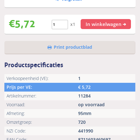
€
5,72
In winkelwagen
x1
Print productblad
Productspecificaties
Verkoopeenheid (VE):
1
Prijs per VE:
€
5,72
Artikelnummer:
11284
Voorraad:
op voorraad
Afmeting:
95mm
Omzetgroep:
720
NZI Code:
441990
EAN Code:
8711603460697