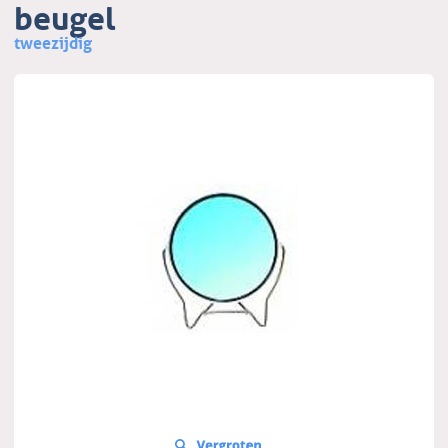
beugel
tweezijdig