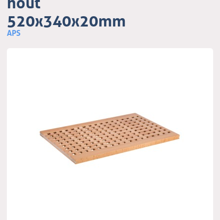
hout
520x340x20mm
APS