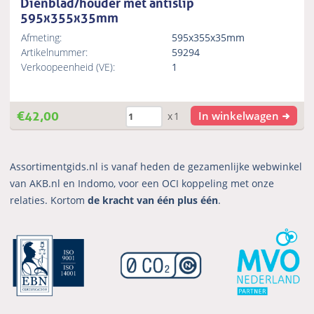
Dienblad/houder met antislip
595x355x35mm
Afmeting:
595x355x35mm
Artikelnummer:
59294
Verkoopeenheid (VE):
1
€
42,00
In winkelwagen
x1
Assortimentgids.nl is vanaf heden de gezamenlijke webwinkel
van AKB.nl en Indomo, voor een OCI koppeling met onze
relaties. Kortom
de kracht van één plus één
.