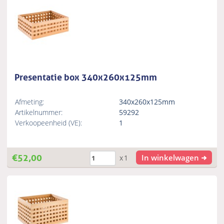
Presentatie box 340x260x125mm
Afmeting:
340x260x125mm
Artikelnummer:
59292
Verkoopeenheid (VE):
1
€
52,00
In winkelwagen
x1