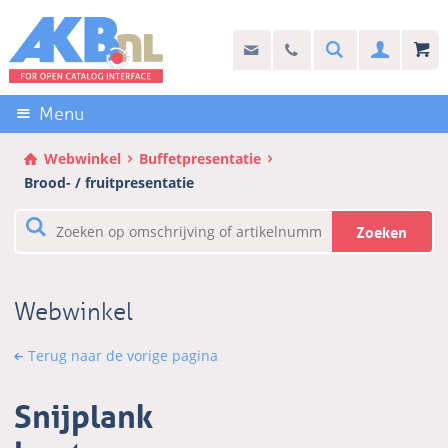
Sla
links
Search
info@akb.nl
030 69 50 814
Inlogg
over
Stel uw vraag
Direct
naar
Menu
de
inhoud
Webwinkel
Buffetpresentatie
Direct
Brood- / fruitpresentatie
naar
het
Zoeken
hoofdmenu
Webwinkel
Terug naar de vorige pagina
Snijplank